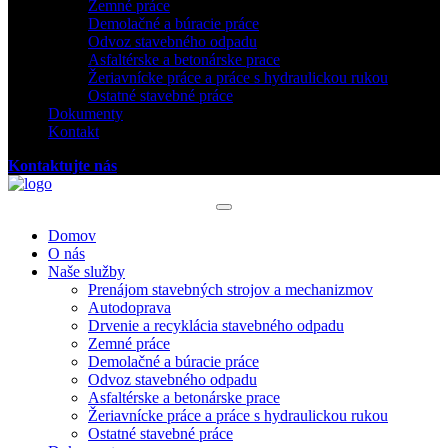
Zemné práce
Demolačné a búracie práce
Odvoz stavebného odpadu
Asfaltérske a betonárske prace
Žeriavnícke práce a práce s hydraulickou rukou
Ostatné stavebné práce
Dokumenty
Kontakt
Kontaktujte nás
Domov
O nás
Naše služby
Prenájom stavebných strojov a mechanizmov
Autodoprava
Drvenie a recyklácia stavebného odpadu
Zemné práce
Demolačné a búracie práce
Odvoz stavebného odpadu
Asfaltérske a betonárske prace
Žeriavnícke práce a práce s hydraulickou rukou
Ostatné stavebné práce