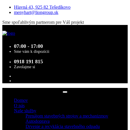
Hlavná 43, 925 82 Tešedíkovo
menyhart@liongroup.sk
Sme spoľahlivým partnerom pre Váš projekt
07:00 - 17:00
Sme vám k dispozícii
0918 191 815
Zavolajme si
Domov
O nás
Naše služby
Prenájom stavebných strojov a mechanizmov
Autodoprava
Drvenie a recyklácia stavebného odpadu